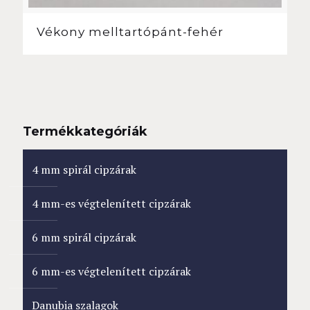
Vékony melltartópánt-fehér
Termékkategóriák
4 mm spirál cipzárak
4 mm-es végtelenített cipzárak
6 mm spirál cipzárak
6 mm-es végtelenített cipzárak
Danubia szalagok