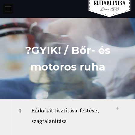
?GYIK! / Bőr- és
motoros ruha
1
Bőrkabát tisztítása, festése,
szagtalanítása