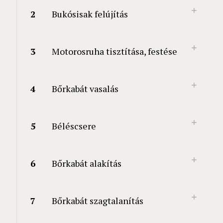
2
Bukósisak felújítás
3
Motorosruha tisztítása, festése
4
Bőrkabát vasalás
5
Béléscsere
6
Bőrkabát alakítás
7
Bőrkabát szagtalanítás