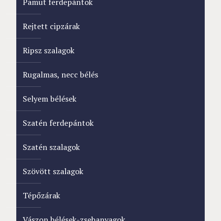
Pamut ferdepántok
Rejtett cipzárak
Ripsz szalagok
Rugalmas, necc bélés
Selyem bélések
Szatén ferdepántok
Szatén szalagok
Szövött szalagok
Tépőzárak
Vászon bélések-zsebanyagok