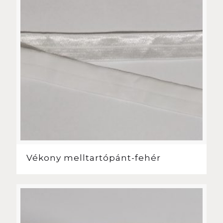
Vékony melltartópánt-fehér