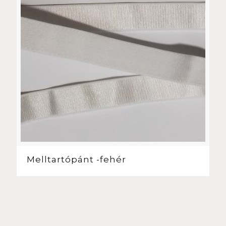
Melltartópánt -fehér