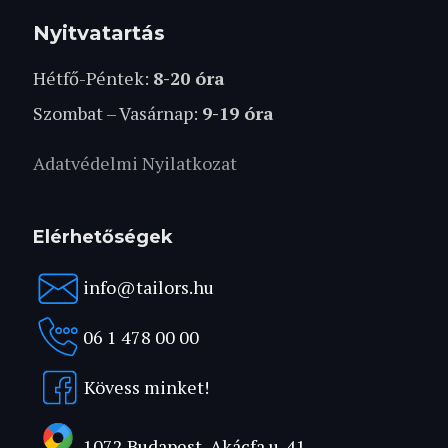
Nyitvatartás
Hétfő-Péntek:
8-20 óra
Szombat – Vasárnap:
9-19 óra
Adatvédelmi Nyilatkozat
Elérhetőségek
info@tailors.hu
06 1 478 00 00
Kövess minket!
1072 Budapest, Akácfa u. 41.