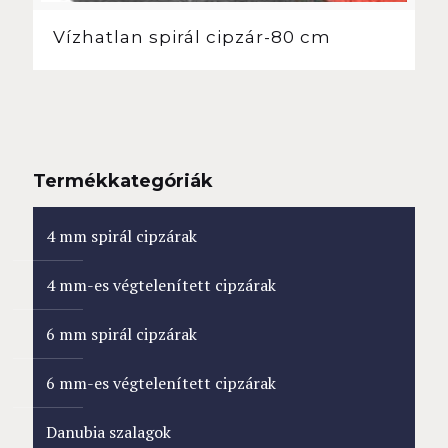
Vízhatlan spirál cipzár-80 cm
Termékkategóriák
4 mm spirál cipzárak
4 mm-es végtelenített cipzárak
6 mm spirál cipzárak
6 mm-es végtelenített cipzárak
Danubia szalagok