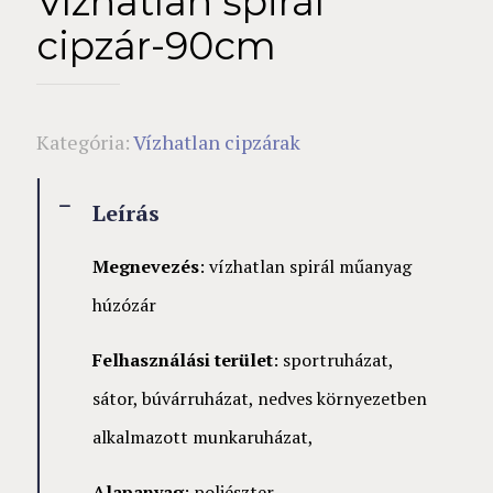
Vízhatlan spirál
cipzár-90cm
Kategória:
Vízhatlan cipzárak
Leírás
Megnevezés
: vízhatlan spirál műanyag
húzózár
Felhasználási terület
: sportruházat,
sátor, búvárruházat, nedves környezetben
alkalmazott munkaruházat,
Alapanyag
: poliészter