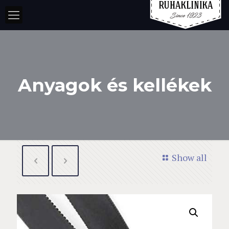
Anyagok és kellékek
Show all