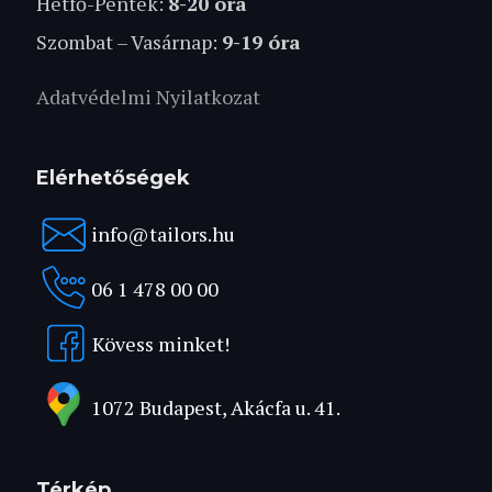
Hétfő-Péntek:
8-20 óra
Szombat – Vasárnap:
9-19 óra
Adatvédelmi Nyilatkozat
Elérhetőségek
info@tailors.hu
06 1 478 00 00
Kövess minket!
1072 Budapest, Akácfa u. 41.
Térkép