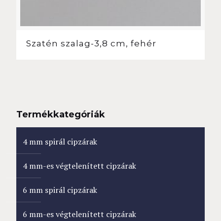
Szatén szalag-3,8 cm, fehér
Termékkategóriák
4 mm spirál cipzárak
4 mm-es végtelenített cipzárak
6 mm spirál cipzárak
6 mm-es végtelenített cipzárak