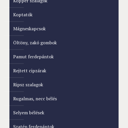
Köpper szalagok
Koptatók
Mágneskapcsok
Öltöny, zakó gombok
Pamut ferdepántok
Rejtett cipzárak
Ripsz szalagok
Rugalmas, necc bélés
Selyem bélések
Szatén ferdepántok