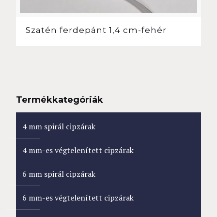
Szatén ferdepánt 1,4 cm-fehér
Termékkategóriák
4 mm spirál cipzárak
4 mm-es végtelenített cipzárak
6 mm spirál cipzárak
6 mm-es végtelenített cipzárak