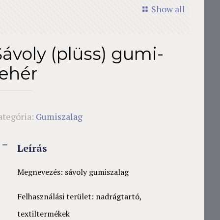
Show all
Sávoly (plüss) gumi-
fehér
ategória:
Gumiszalag
Leírás
Megnevezés: sávoly gumiszalag
Felhasználási terület: nadrágtartó,
textiltermékek