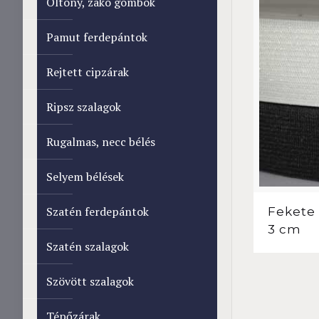
Öltöny, zakó gombok
Pamut ferdepántok
Rejtett cipzárak
Ripsz szalagok
Rugalmas, necc bélés
Selyem bélések
Szatén ferdepántok
Fekete 
3 cm
Szatén szalagok
Szövött szalagok
Tépőzárak