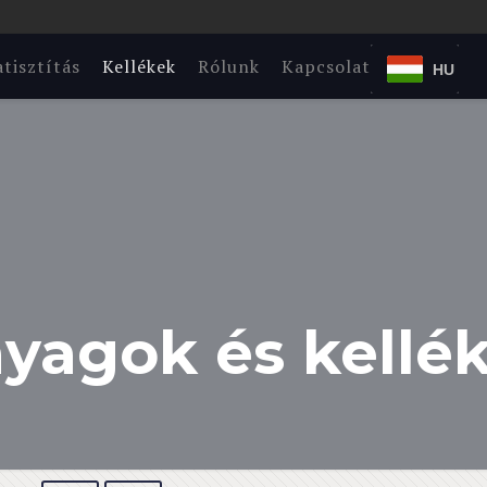
tisztítás
Kellékek
Rólunk
Kapcsolat
HU
yagok és kellé