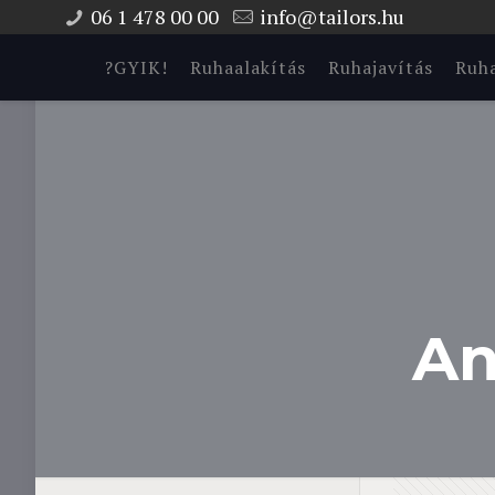
06 1 478 00 00
info@tailors.hu
?GYIK!
Ruhaalakítás
Ruhajavítás
Ruha
An