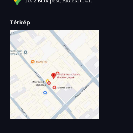
1072 Budapest, Akácfa u. 41.
Térkép