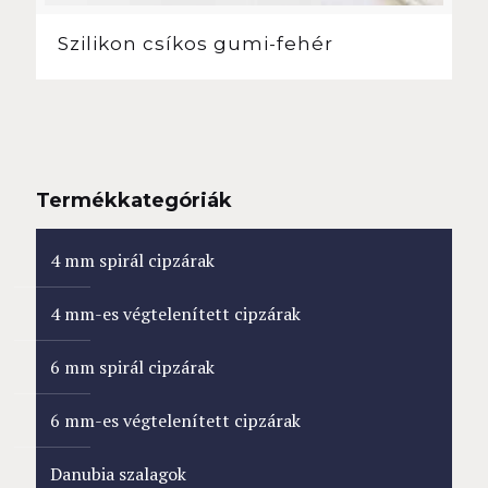
Szilikon csíkos gumi-fehér
Termékkategóriák
4 mm spirál cipzárak
4 mm-es végtelenített cipzárak
6 mm spirál cipzárak
6 mm-es végtelenített cipzárak
Danubia szalagok