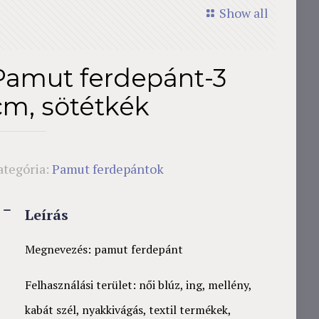
Show all
Pamut ferdepánt-3
cm, sötétkék
ategória:
Pamut ferdepántok
Leírás
Megnevezés: pamut ferdepánt
Felhasználási terület: női blúz, ing, mellény,
kabát szél, nyakkivágás, textil termékek,