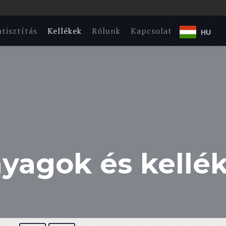
tisztítás
Kellékek
Rólunk
Kapcsolat
HU
yagok és kellé