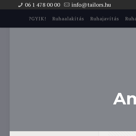
06 1 478 00 00
info@tailors.hu
?GYIK!
Ruhaalakítás
Ruhajavítás
Ruha
An