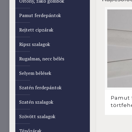
Öltöny, zakó gombok
Pamut ferdepántok
Rejtett cipzárak
Ripsz szalagok
Rugalmas, necc bélés
Selyem bélések
Szatén ferdepántok
Pamut 
Szatén szalagok
törtfeh
Szövött szalagok
Tépőzárak