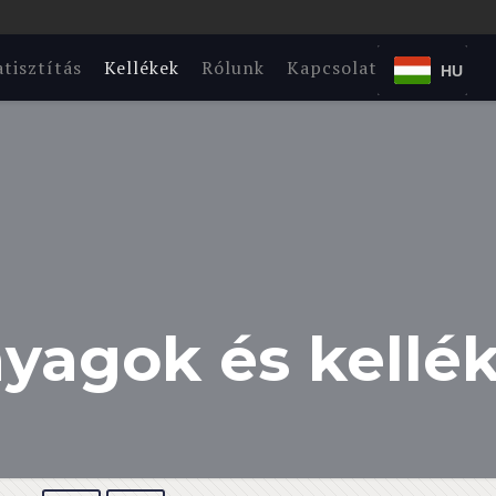
tisztítás
Kellékek
Rólunk
Kapcsolat
HU
yagok és kellé