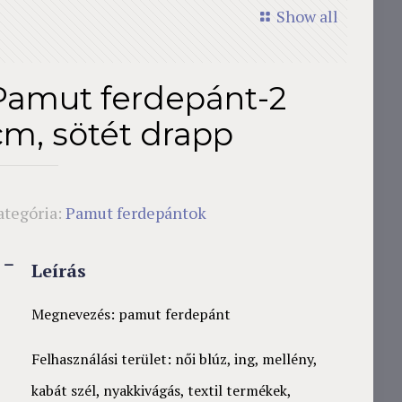
Show all
Pamut ferdepánt-2
cm, sötét drapp
ategória:
Pamut ferdepántok
Leírás
Megnevezés: pamut ferdepánt
Felhasználási terület: női blúz, ing, mellény,
kabát szél, nyakkivágás, textil termékek,