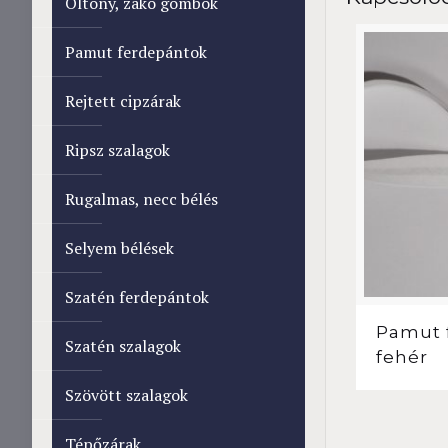
Öltöny, zakó gombok
Pamut ferdepántok
Rejtett cipzárak
Ripsz szalagok
Rugalmas, necc bélés
Selyem bélések
Szatén ferdepántok
Pamut 
Szatén szalagok
fehér
Szövött szalagok
Tépőzárak