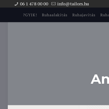
06 1 478 00 00
info@tailors.hu
?GYIK!
Ruhaalakítás
Ruhajavítás
Ruha
An