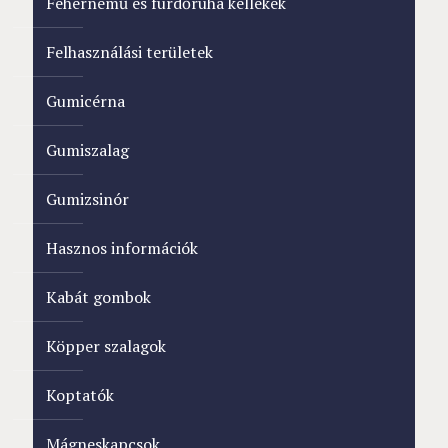
Fehérnemű és fürdőruha kellékek
Felhasználási területek
Gumicérna
Gumiszalag
Gumizsinór
Hasznos információk
Kabát gombok
Köpper szalagok
Koptatók
Mágneskapcsok