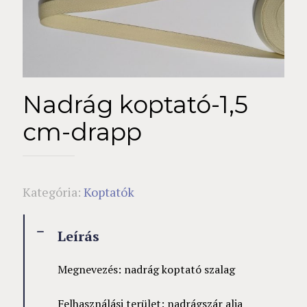
Nadrág koptató-1,5
cm-drapp
Kategória:
Koptatók
Leírás
Megnevezés: nadrág koptató szalag
Felhasználási terület: nadrágszár alja