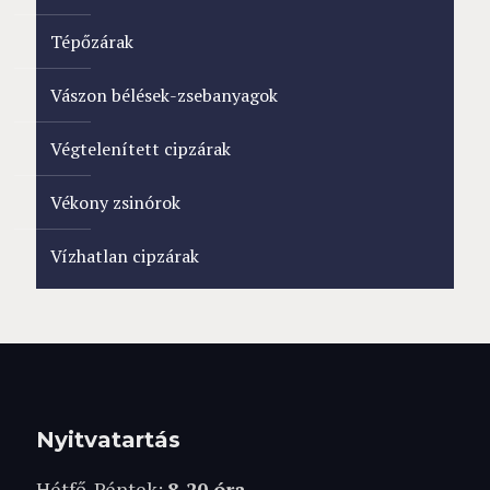
Tépőzárak
Vászon bélések-zsebanyagok
Végtelenített cipzárak
Vékony zsinórok
Vízhatlan cipzárak
Nyitvatartás
Hétfő-Péntek:
8-20 óra