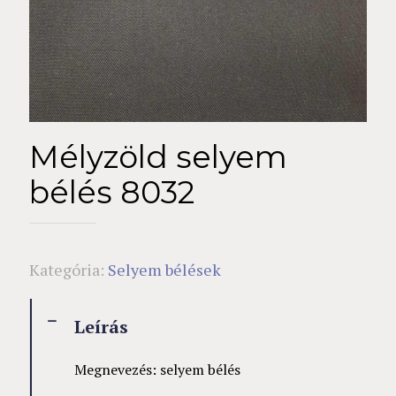
Mélyzöld selyem
bélés 8032
Kategória:
Selyem bélések
Leírás
Megnevezés: selyem bélés