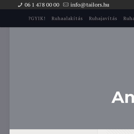
06 1 478 00 00
info@tailors.hu
?GYIK!
Ruhaalakítás
Ruhajavítás
Ruha
An