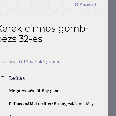
Show all
Kerek cirmos gomb-
bézs 32-es
ategória:
Öltöny, zakó gombok
Leírás
Megnevezés
: öltöny gomb
Felhasználási terület
: öltöny, zakó, mellény