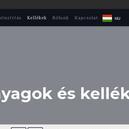
tisztítás
Kellékek
Rólunk
Kapcsolat
HU
yagok és kellé