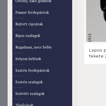
Öltöny, zakó gombok
Pamut ferdepántok
Rejtett cipzárak
Ripsz szalagok
Rugalmas, necc bélés
Lapos 
fekete 
Selyem bélések
Szatén ferdepántok
Szatén szalagok
Szövött szalagok
Tépőzárak