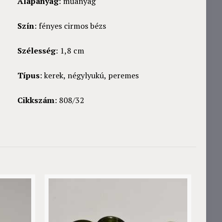
Alapanyag
: műanyag
Szín
: fényes cirmos bézs
Szélesség
: 1,8 cm
Típus
: kerek, négylyukú, peremes
Cikkszám
: 808/32