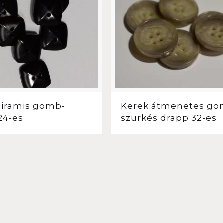
piramis gomb-
Kerek átmenetes go
24-es
szürkés drapp 32-es