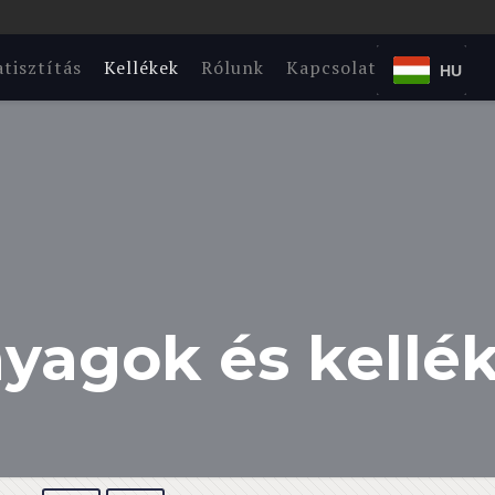
tisztítás
Kellékek
Rólunk
Kapcsolat
HU
yagok és kellé