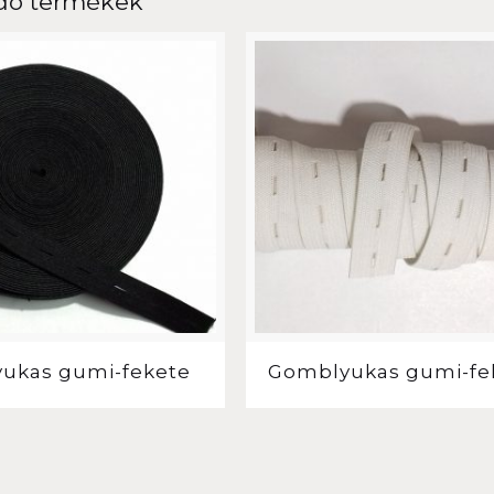
dó termékek
ukas gumi-fekete
Gomblyukas gumi-fe