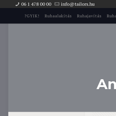
06 1 478 00 00
info@tailors.hu
?GYIK!
Ruhaalakítás
Ruhajavítás
Ruha
An