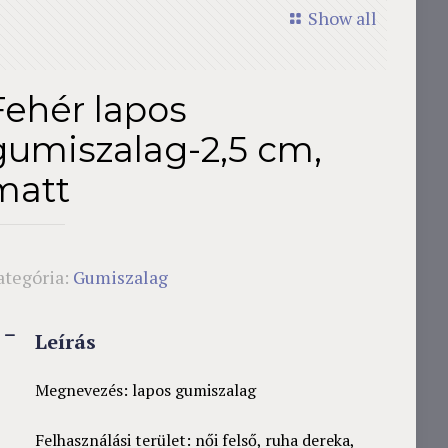
Show all
Fehér lapos
gumiszalag-2,5 cm,
matt
ategória:
Gumiszalag
Leírás
Megnevezés: lapos gumiszalag
Felhasználási terület: női felső, ruha dereka,