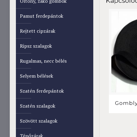
Kapcsoló
Öltöny, zakó gombok
Pamut ferdepántok
Rejtett cipzárak
Ripsz szalagok
Rugalmas, necc bélés
Selyem bélések
Szatén ferdepántok
Gombly
Szatén szalagok
Szövött szalagok
Tépőzárak