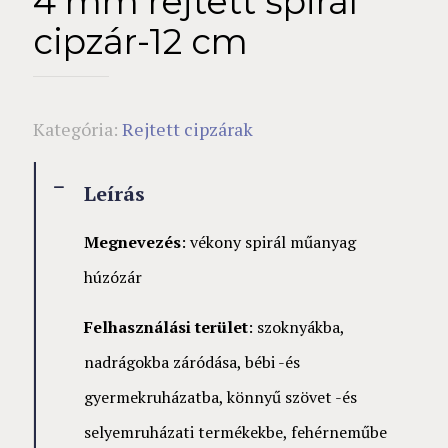
4 mm rejtett spirál
cipzár-12 cm
Kategória:
Rejtett cipzárak
Leírás
Megnevezés
: vékony spirál műanyag
húzózár
Felhasználási terület
: szoknyákba,
nadrágokba záródása, bébi -és
gyermekruházatba, könnyű szövet -és
selyemruházati termékekbe, fehérneműbe