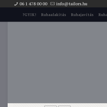
06 1 478 00 00
info@tailors.hu
?GYIK!
Ruhaalakítás
Ruhajavítás
Ruha