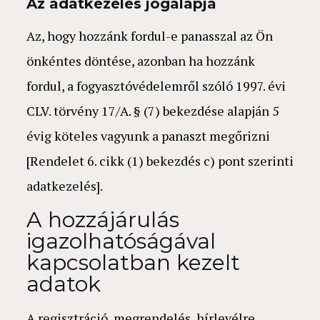
Az adatkezelés jogalapja
Az, hogy hozzánk fordul-e panasszal az Ön
önkéntes döntése, azonban ha hozzánk
fordul, a fogyasztóvédelemről szóló 1997. évi
CLV. törvény 17/A. § (7) bekezdése alapján 5
évig köteles vagyunk a panaszt megőrizni
[Rendelet 6. cikk (1) bekezdés c) pont szerinti
adatkezelés].
A hozzájárulás
igazolhatóságával
kapcsolatban kezelt
adatok
A regisztráció, megrendelés, hírlevélre