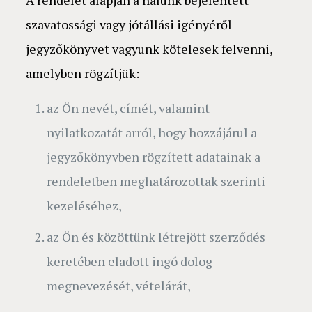
A rendelet alapján a nálunk bejelentett
szavatossági vagy jótállási igényéről
jegyzőkönyvet vagyunk kötelesek felvenni,
amelyben rögzítjük:
az Ön nevét, címét, valamint
nyilatkozatát arról, hogy hozzájárul a
jegyzőkönyvben rögzített adatainak a
rendeletben meghatározottak szerinti
kezeléséhez,
az Ön és közöttünk létrejött szerződés
keretében eladott ingó dolog
megnevezését, vételárát,